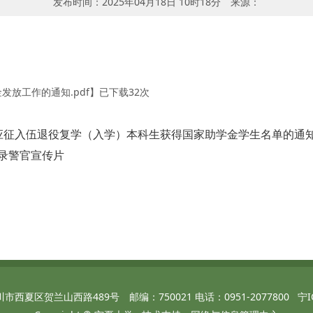
发布时间：2025年04月18日 10时18分
来源：
发放工作的通知.pdf
】已下载
32
次
学期应征入伍退役复学（入学）本科生获得国家助学金学生名单的通
招录警官宣传片
西夏区贺兰山西路489号 邮编：750021 电话：0951-2077800 宁ICP