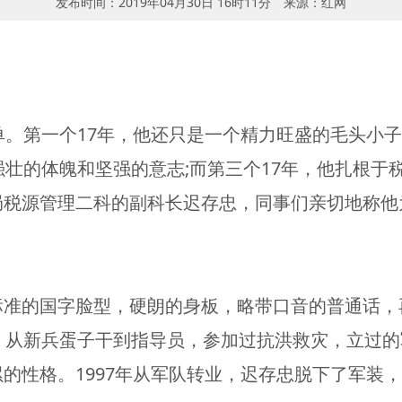
发布时间：2019年04月30日 16时11分
来源：红网
17
单。第一个
年，他还只是一个精力旺盛的毛头小子
;
17
强壮的体魄和坚强的意志
而第三个
年，他扎根于
税源管理二科的副科长迟存忠，同事们亲切地称他为
标准的国字脸型，硬朗的身板，略带口音的普通话，
，从新兵蛋子干到指导员，参加过抗洪救灾，立过的
1997
累的性格。
年从军队转业，迟存忠脱下了军装，