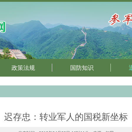
政策法规
国防知识
迟存忠：转业军人的国税新坐标