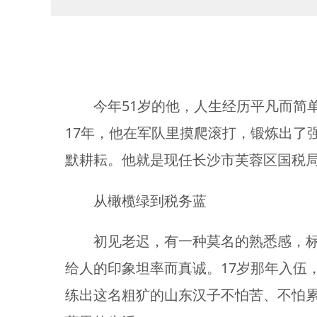
51
今年
岁的他，人生经历平凡而简
17
年，他在军队里摸爬滚打，锻炼出了
默耕耘。他就是现任长沙市芙蓉区国税局
从橄榄绿到税务蓝
初见老迟，有一种莫名的熟悉感，
17
给人的印象坦率而真诚。
岁那年入伍
练出这名粗犷的山东汉子不怕苦、不怕