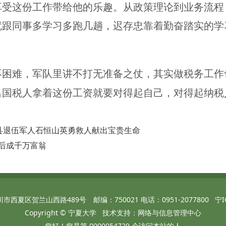
享受这份工作带给他的乐趣。从政策理论到业务流程
就跟同事多学习多跑几趟，迟存忠靠着勤奋踏实的学
不困难，军队里讲不打无准备之仗，其实做税务工作
名国税人拿着这份工资就要对得起自己，对得起纳税
沭县退伍军人石恒山英勇救人献出宝贵生命
后成千万富翁
西夏区贺兰山西路489号 邮编：750021 电话：0951-2077800 宁ICP
Copyright © 宁夏大学 技术支持：网络与信息管理中心
您好！您是第
0000054729
个访问本站的人